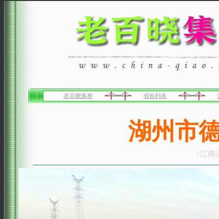
老百晓集桥
省份列表
湖州市
〈江南