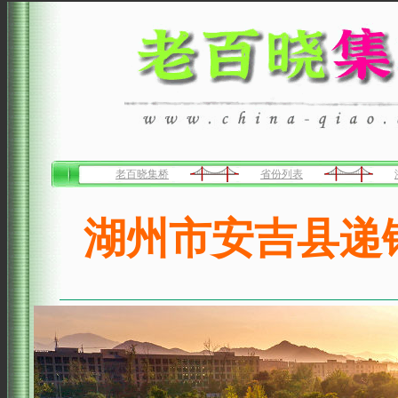
老百晓集桥
省份列表
湖州市安吉县递