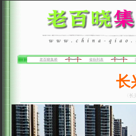
老百晓集桥
省份列表
长
〈长