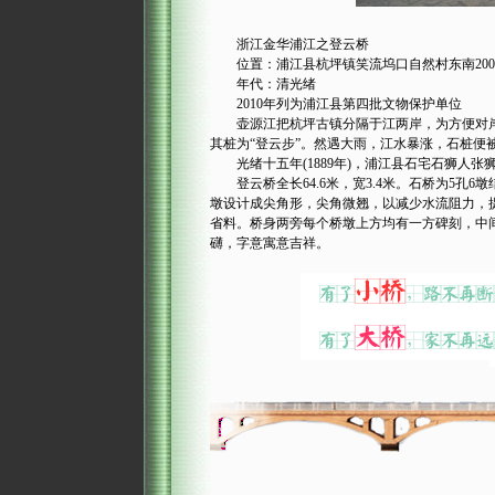
浙江金华浦江之登云桥
位置：浦江县杭坪镇笑流坞口自然村东南200
年代：清光绪
2010年列为浦江县第四批文物保护单位
壶源江把杭坪古镇分隔于江两岸，为方便对岸
其桩为“登云步”。然遇大雨，江水暴涨，石桩便
光绪十五年(1889年)，浦江县石宅石狮人张
登云桥全长64.6米，宽3.4米。石桥为5孔
墩设计成尖角形，尖角微翘，以减少水流阻力，
省料。桥身两旁每个桥墩上方均有一方碑刻，中间一
礴，字意寓意吉祥。