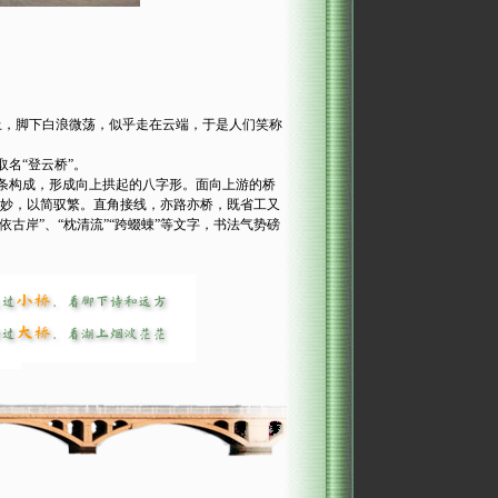
，脚下白浪微荡，似乎走在云端，于是人们笑称
名“登云桥”。
石条构成，形成向上拱起的八字形。面向上游的桥
巧妙，以简驭繁。直角接线，亦路亦桥，既省工又
依古岸”、“枕清流”“跨蝃蝀”等文字，书法气势磅