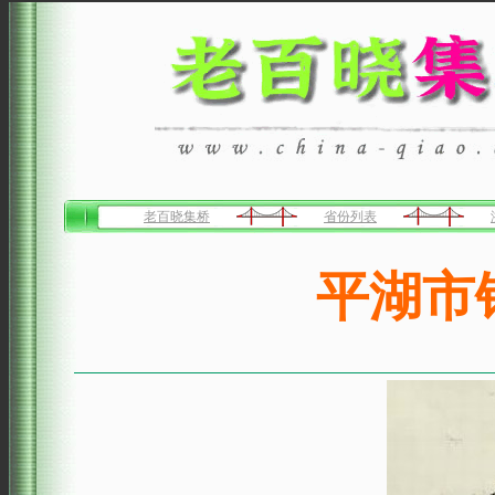
老百晓集桥
省份列表
平湖市