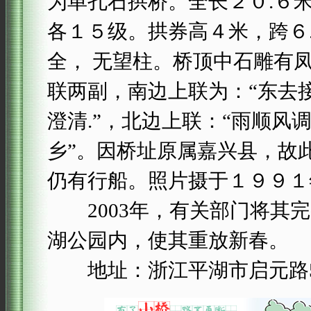
为单孔石拱桥。全长２０.６米
各１５级。拱券高４米，跨６
全， 无望柱。桥顶中石雕有
联两副，南边上联为：“东去
澄清.”，北边上联：“雨顺风
乡”。因桥址原属嘉兴县，故
仍有行船。照片摄于１９９１
2003年，有关部门将其完
湖公园内，使其重放新春。
地址：浙江平湖市启元路5