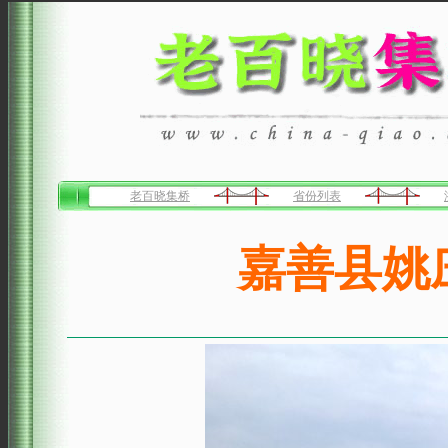
老百晓集桥
省份列表
嘉善县姚