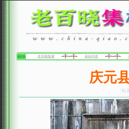
老百晓集桥
省份列表
庆元
〈松