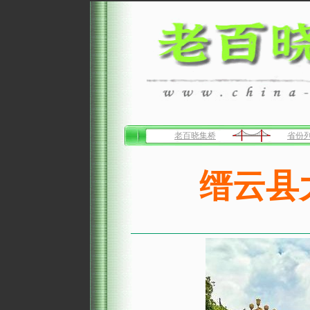
老百晓集桥
省份
缙云县