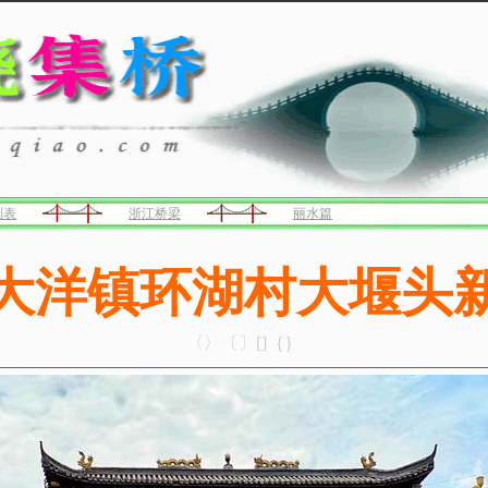
列表
浙江桥梁
丽水篇
大洋镇环湖村大堰头
〈〉〔〕[]｛｝