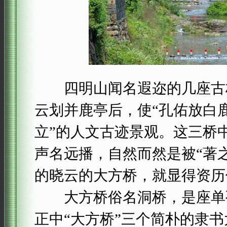
四明山闻名遐迩的几座古桥
云划并鹿亭后，使“孔佑放白
立”的人文古迹景观。这三桥
声名远播，自然而然是被“著
的晓云的大方桥，就显得资历
大方桥俗名洞桥，是座单孔
正中“大方桥”三个简朴的隶