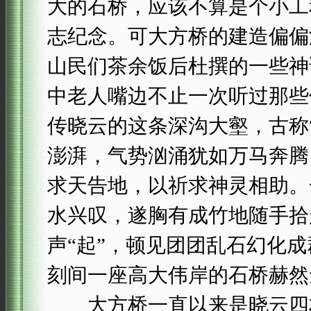
大的石桥，应该不算是个小工
志纪念。可大方桥的建造偏偏
山民们茶余饭后杜撰的一些神
中老人嘴边不止一次听过那些
传晓云的这条深沟大壑，古称
澎湃，气势汹涌犹如万马奔腾
求天告地，以祈求神灵相助。
水兴叹，遂胸有成竹地随手拾
声“起”，顿见团团乱石幻化
刻间一座高大伟岸的石桥赫然
大方桥一直以来是晓云四村