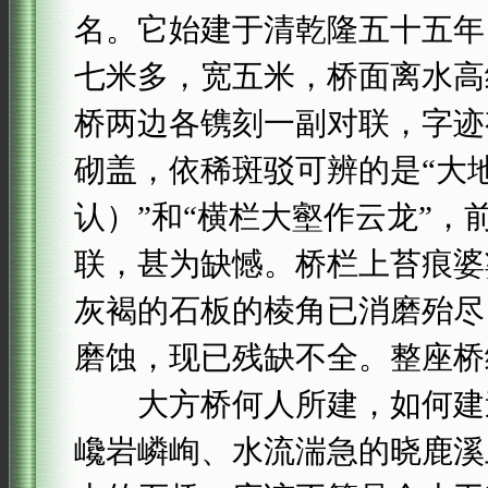
名。它始建于清乾隆五十五年（
七米多，宽五米，桥面离水高
桥两边各镌刻一副对联，字迹
砌盖，依稀斑驳可辨的是“大
认）”和“横栏大壑作云龙”，
联，甚为缺憾。桥栏上苔痕婆
灰褐的石板的棱角已消磨殆尽
磨蚀，现已残缺不全。整座桥
大方桥何人所建，如何建造
巉岩嶙峋、水流湍急的晓鹿溪