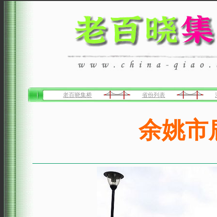
老百晓集桥
省份列表
余姚市