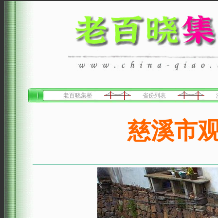
老百晓集桥
省份列表
慈溪市