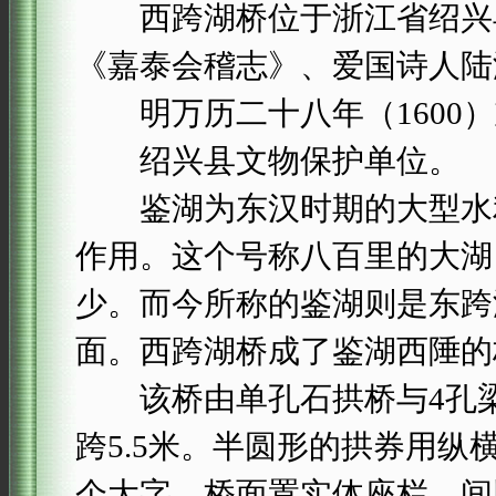
西跨湖桥位于浙江省绍兴县
《嘉泰会稽志》、爱国诗人陆
明万历二十八年（1600）
绍兴县文物保护单位。
鉴湖为东汉时期的大型水利
作用。这个号称八百里的大湖
少。而今所称的鉴湖则是东跨
面。西跨湖桥成了鉴湖西陲的
该桥由单孔石拱桥与4孔梁桥
跨5.5米。半圆形的拱券用纵
个大字，桥面置实体座栏，间