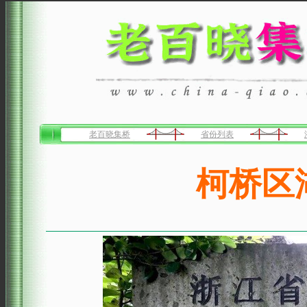
老百晓集桥
省份列表
柯桥区