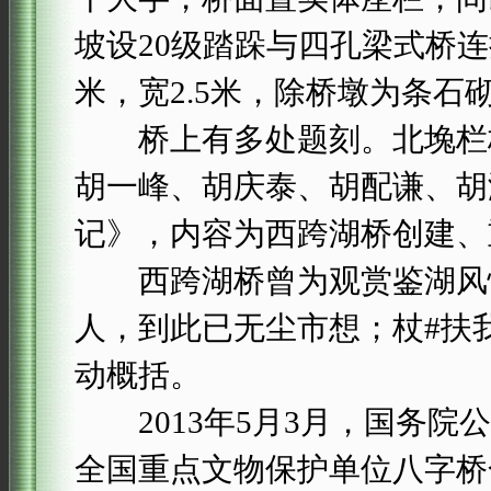
坡设20级踏跺与四孔梁式桥连
米，宽2.5米，除桥墩为条
桥上有多处题刻。北堍栏板
胡一峰、胡庆泰、胡配谦、胡
记》，内容为西跨湖桥创建、
西跨湖桥曾为观赏鉴湖风情
人，到此已无尘市想；杖#扶
动概括。
2013年5月3月，国务院
全国重点文物保护单位八字桥