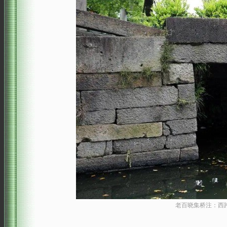
老百晓集桥注：西跨