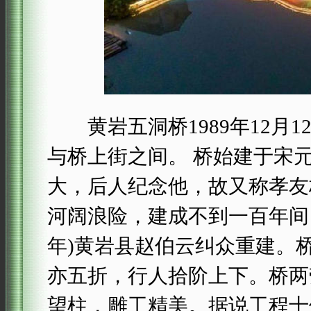
黄岩五洞桥1989年12月
与桥上街之间。 桥始建于宋
大，后人纪念他，故又称孝友
河阔浪险，建成不到一百年间，
年)黄岩县赵伯云纠众重建。
亦五折，行人拾阶上下。桥两
望柱，雕工精美。据说工程十