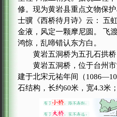
修。现为黄岩县重点文物保护
士骥《西桥待月诗》云： 五
金液，风定一颗摩尼圆。 飞
鸿惊，乱啼错认东方白。
黄岩五洞桥为五孔石拱桥，
黄岩五洞桥，位于台州市黄
建于北宋元祐年间（1086—
石结构，长约60米，宽4.3