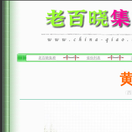
老百晓集桥
省份列表
〈西