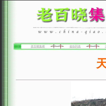
老百晓集桥
省份列表