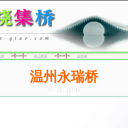
列表
浙江桥梁
温州篇
温州永瑞桥
〈〉〔〕［］｛｝