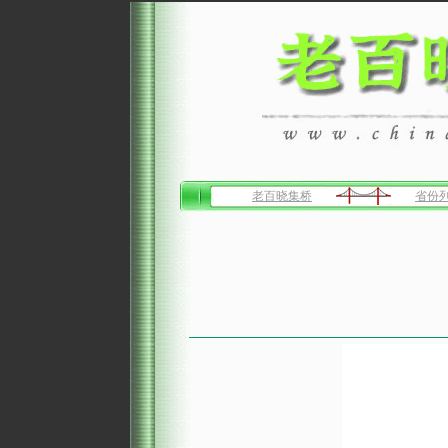
老百晓集桥
省份