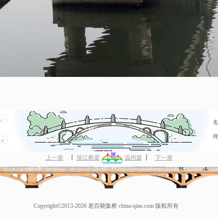
上一座
┇
浙江桥梁
温州篇
┇
下一座
Copyright©2013-2026 老百晓集桥 china-qiao.com 版权所有