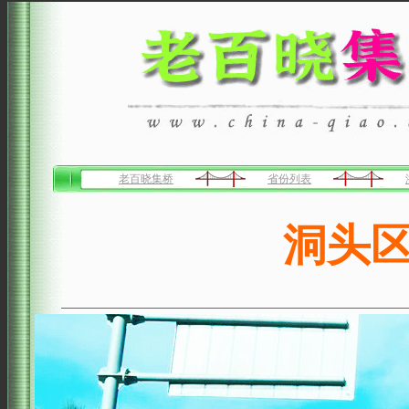
老百晓集桥
省份列表
洞头