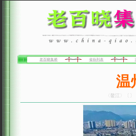
老百晓集桥
省份列表
温
〈鳌江〉〔〕