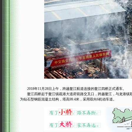
2018年11月28日上午，跨越鳌江航道连接的鳌江四桥正式通车。
鳌江四桥起于鳌江镇疏港大道府前路交叉口，跨越鳌江，与龙港镇彩虹大道
为钻石型钢筋混凝土结构，塔高99.4米，采用双向6机动车道。