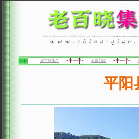
老百晓集桥
省份列表
平阳