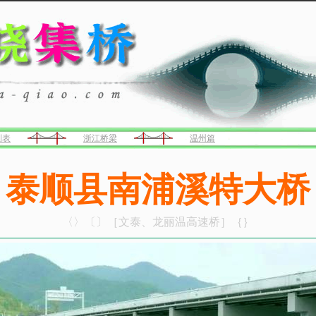
列表
浙江桥梁
温州篇
泰顺县南浦溪特大桥
〈〉〔〕［文泰、龙丽温高速桥］｛｝