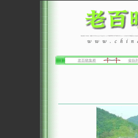
老百晓集桥
省份