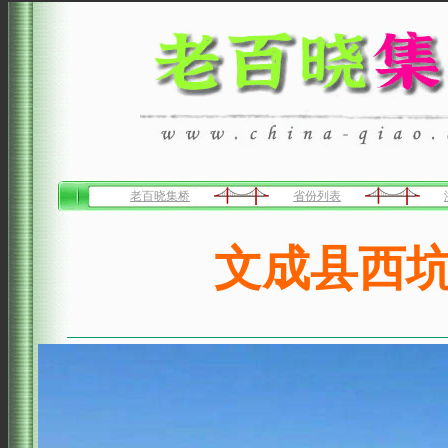
老百晓集桥
省份列表
文成县西