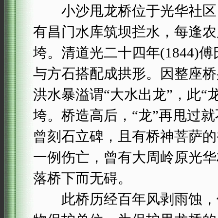
小沙甩龙桥位于光华社区，
有昌门水库筑坝拦水，每逢农
垮。清道光二十四年(1844
与方石搭配成拱形。因整座桥
洪水暴溢谓“大水出龙”，此“
垮。桥造高后，“龙”再甩过
曾刻石立碑，且有桥神菩萨的
一例伤亡，曾有大周岭原光华
落桥下而无碍。
此桥历经百年风剥雨蚀，依然