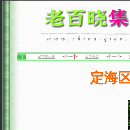
老百晓集桥
省份列表
定海