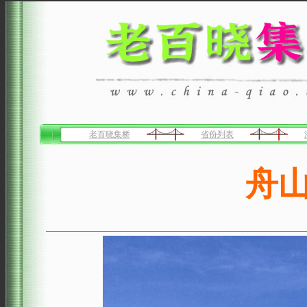
老百晓集桥
省份列表
舟