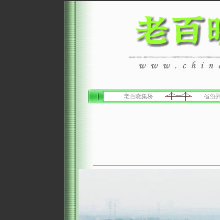
老百晓集桥
省份