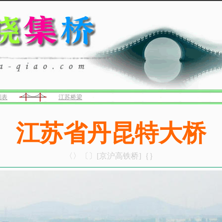
列表
江苏桥梁
江苏省丹昆特大桥
〈〉〔〕[京沪高铁桥]｛｝