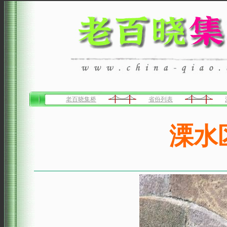
老百晓集桥
省份列表
溧水