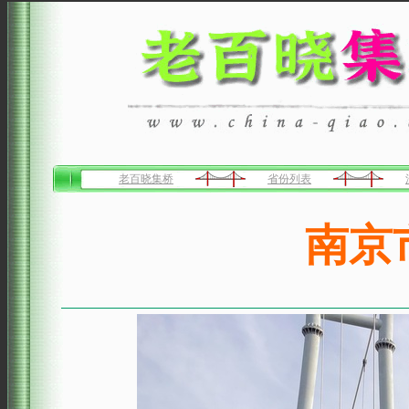
老百晓集桥
省份列表
南京