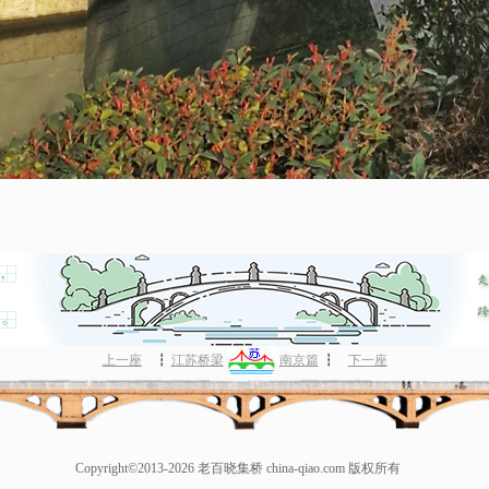
上一座
┇
江苏桥梁
南京篇
┇
下一座
Copyright©2013-2026 老百晓集桥 china-qiao.com 版权所有