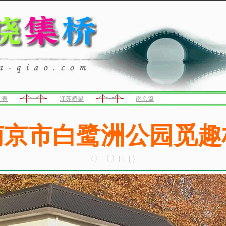
列表
江苏桥梁
南京篇
南京市白鹭洲公园觅趣
〈〉〔〕[]｛｝