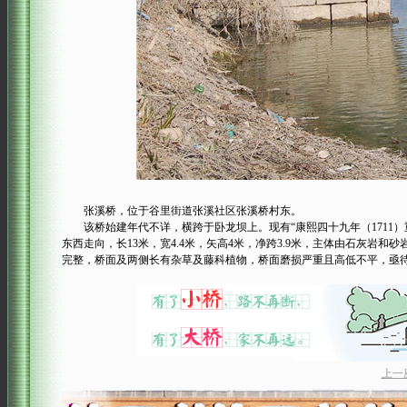
张溪桥，位于谷里街道张溪社区张溪桥村东。
该桥始建年代不详，横跨于卧龙坝上。现有“康熙四十九年（1711）重
东西走向，长13米，宽4.4米，矢高4米，净跨3.9米，主体由石灰
完整，桥面及两侧长有杂草及藤科植物，桥面磨损严重且高低不平，亟
上一