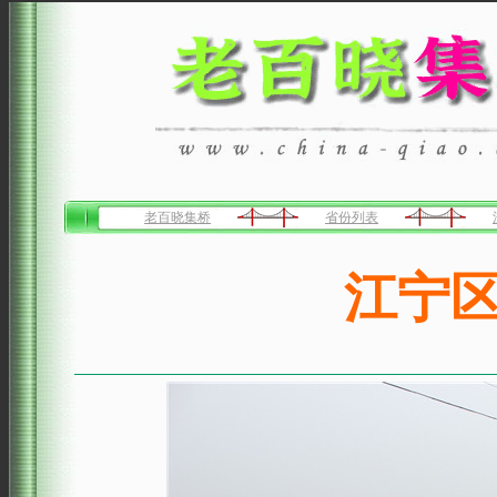
老百晓集桥
省份列表
江宁