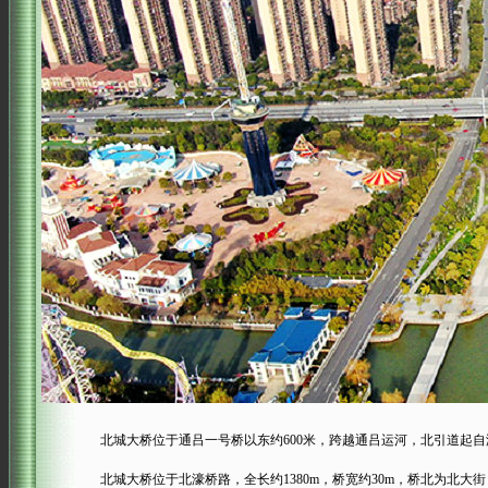
北城大桥位于通吕一号桥以东约600米，跨越通吕运河，北引道起自港
北城大桥位于北濠桥路，全长约1380m，桥宽约30m，桥北为北大