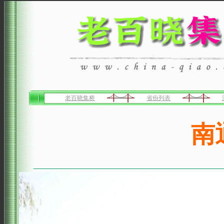
老百晓集桥
省份列表
南