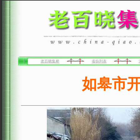
老百晓集桥
省份列表
如皋市