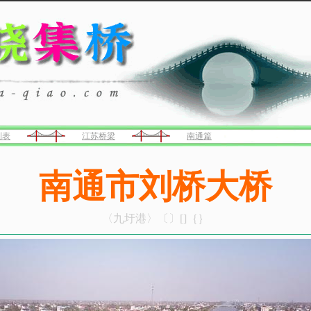
列表
江苏桥梁
南通篇
南通市刘桥大桥
〈九圩港〉〔〕[]｛｝