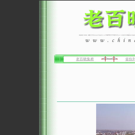
老百晓集桥
省份