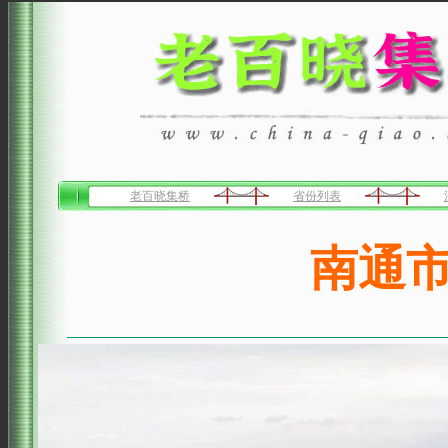
老百晓集桥
省份列表
南通