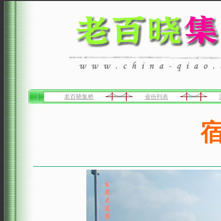
老百晓集桥
省份列表