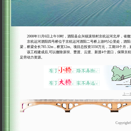
2008年11月6日上午10时，泗阳县众兴镇滚坝村京杭运河北岸，省
京杭运河泗阳四号桥位于京杭运河泗阳二号桥上游约5公里处，泗阳县
梁，桥梁全长785.32m，桥宽12m。项目总投资3350万元，工期18
该工程建成后,可以撤除滚坝、曹渡、云渡、新渡4个渡口，保障京杭运
足劳动力资源。
上一
Copyrigh