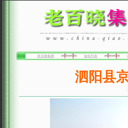
老百晓集桥
省份列表
泗阳县
〈