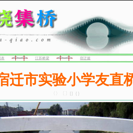
列表
江苏桥梁
宿迁篇
宿迁市实验小学友直
〈〉〔〕[]｛｝