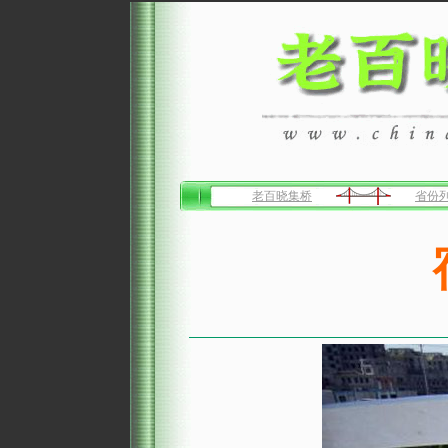
老百晓集桥
省份