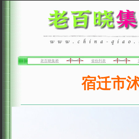
老百晓集桥
省份列表
宿迁市