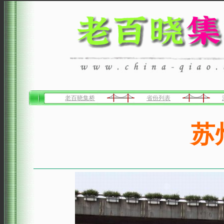
老百晓集桥
省份列表
苏