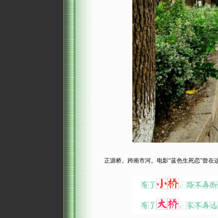
正源桥。跨南市河。电影“蓝色生死恋”曾在这