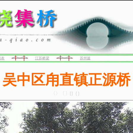
列表
江苏桥梁
苏州篇
吴中区甪直镇正源桥
〈〉〔〕[]｛｝