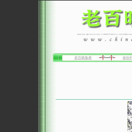
老百晓集桥
省份