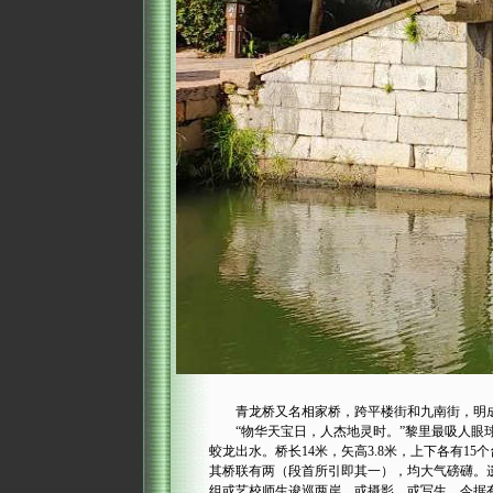
青龙桥又名相家桥，跨平楼街和九南街，明成
“物华天宝日，人杰地灵时。”黎里最吸人眼球
蛟龙出水。桥长14米，矢高3.8米，上下各有
其桥联有两（段首所引即其一），均大气磅礴。遗
组或艺校师生逡巡两岸，或摄影，或写生。今据有