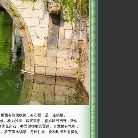
桥面有轮回纹饰，有石栏，是一座拱桥。
重修。桥为独拱，取优弧形，态如旭日初升，势似
桥栏为花岗石，桥面望柱雕饰覆莲。青龙桥有气势，
书。桥下流水汤汤，舟楫往来。夏秋时节常有摄制