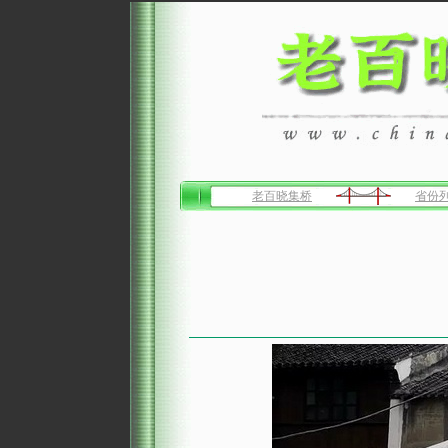
老百晓集桥
省份