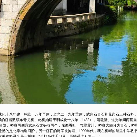
化十八年建，乾隆十八年再建，道光二十九年重建，武康石青石和花岗石三种石料，
的桥当数镇东青龙桥。此桥始建于明成化十八年（1482），清乾隆、道光年间两度
15个台阶。桥身两侧嵌武康石龙头各两个，东西吞吐，气贯黎川。桥身大部分为青石，
憾的是北岸增造河阶，另一桥联的尾字被掩埋。1990年代，我在桥畔的黎里中学教
关资料录全另一桥联：“长虹高挂千门月，巨锁遥连万顷云。”