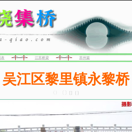
列表
江苏桥梁
苏州篇
吴江区黎里镇永黎桥
〈〉〔〕[]｛｝