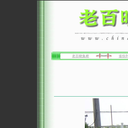
老百晓集桥
省份