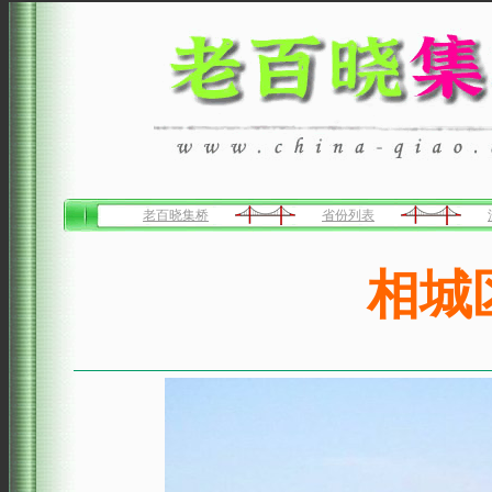
老百晓集桥
省份列表
相城