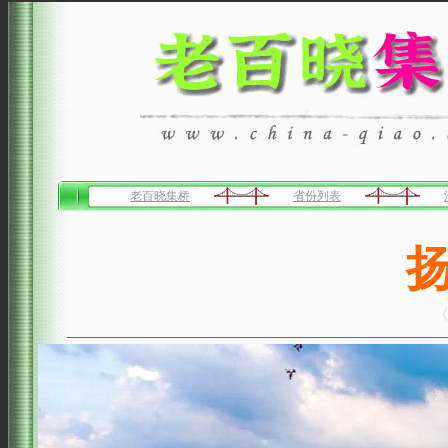
老百晓集桥
省份列表
〈