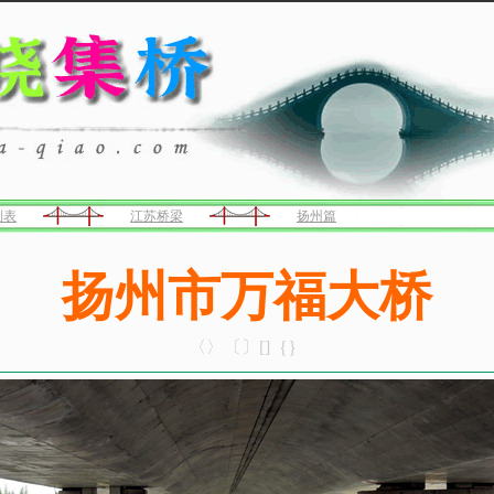
列表
江苏桥梁
扬州篇
扬州市万福大桥
〈〉〔〕[]｛｝