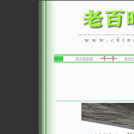
老百晓集桥
省份