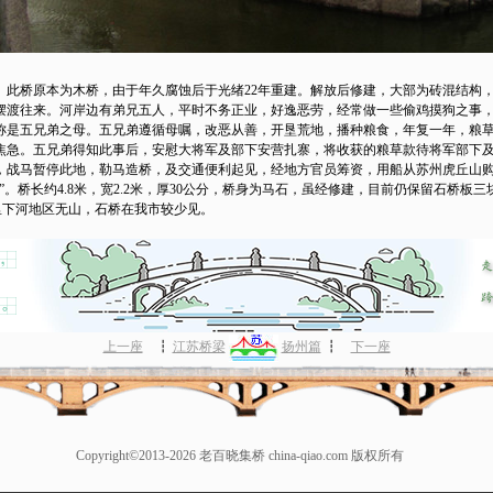
桥原本为木桥，由于年久腐蚀后于光绪22年重建。解放后修建，大部为砖混结构，
摆渡往来。河岸边有弟兄五人，平时不务正业，好逸恶劳，经常做一些偷鸡摸狗之事
称是五兄弟之母。五兄弟遵循母嘱，改恶从善，开垦荒地，播种粮食，年复一年，粮
焦急。五兄弟得知此事后，安慰大将军及部下安营扎寨，将收获的粮草款待将军部下
，战马暂停此地，勒马造桥，及交通便利起见，经地方官员筹资，用船从苏州虎丘山
。桥长约4.8米，宽2.2米，厚30公分，桥身为马石，虽经修建，目前仍保留石桥板
因里下河地区无山，石桥在我市较少见。
上一座
┇
江苏桥梁
扬州篇
┇
下一座
Copyright©2013-2026 老百晓集桥 china-qiao.com 版权所有