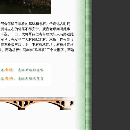
部分保留了原桥的基础和条石。传说远古时期，
，搅得左右的邻居不得安宁。观音老母闻听此事，
草丰盈。一日，大将军薛仁贵带领大队人马路过此
及军马，并发动广大村民献木材、木板，连夜架设
购得石桥板三块，上、下石桥枕四块，石桥柱四根
三块。两边桥板中间刻有“马等桥”三个大楷字，两边