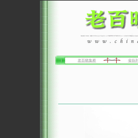
老百晓集桥
省份