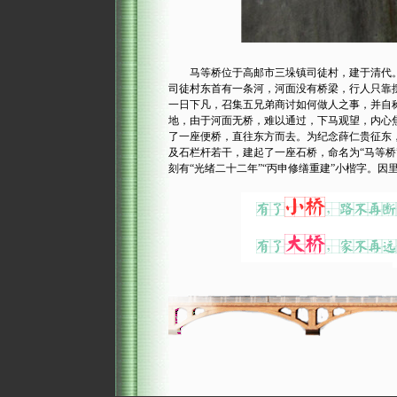
马等桥位于高邮市三垛镇司徒村，建于清代。此
司徒村东首有一条河，河面没有桥梁，行人只靠
一日下凡，召集五兄弟商讨如何做人之事，并自
地，由于河面无桥，难以通过，下马观望，内心
了一座便桥，直往东方而去。为纪念薛仁贵征东
及石栏杆若干，建起了一座石桥，命名为“马等桥”
刻有“光绪二十二年”“丙申修缮重建”小楷字。