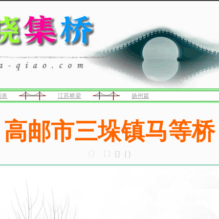
列表
江苏桥梁
扬州篇
高邮市三垛镇马等桥
〈〉〔〕[]｛｝