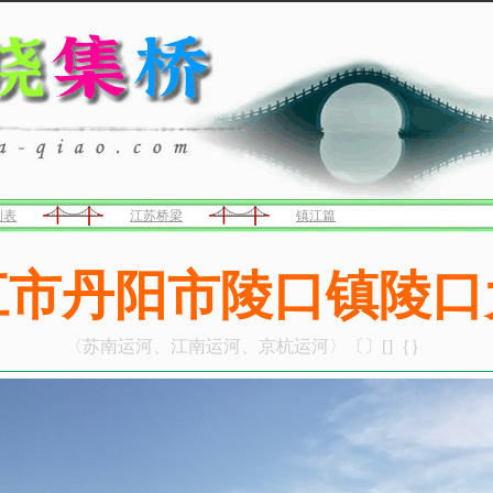
列表
江苏桥梁
镇江篇
江市丹阳市陵口镇陵口
〈苏南运河、江南运河、京杭运河〉〔〕[]｛｝