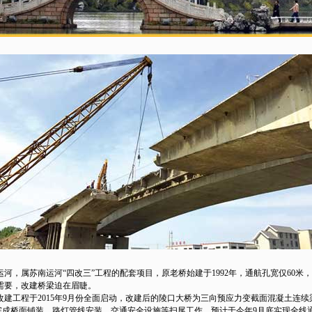
属苏南运河“四改三”工程的配套项目，原老桥始建于1992年，通航孔宽仅60米，
需要，改建桥梁迫在眉睫。
程于2015年9月份全面启动，改建后的陵口大桥为三向预应力变截面混凝土连续梁桥，
还将完成桥面铺装、路灯管线安装、交通安全设施等扫尾工作，预计于今年9月底实现全线