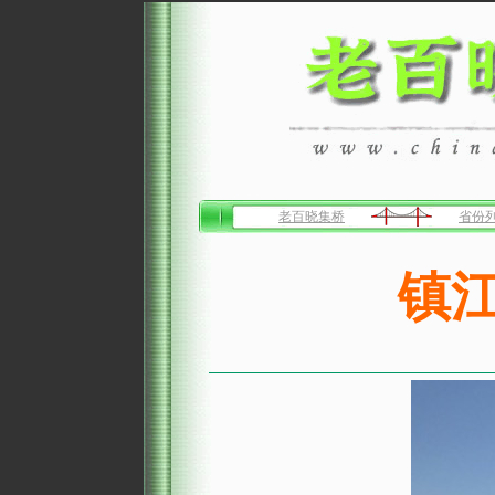
老百晓集桥
省份
镇