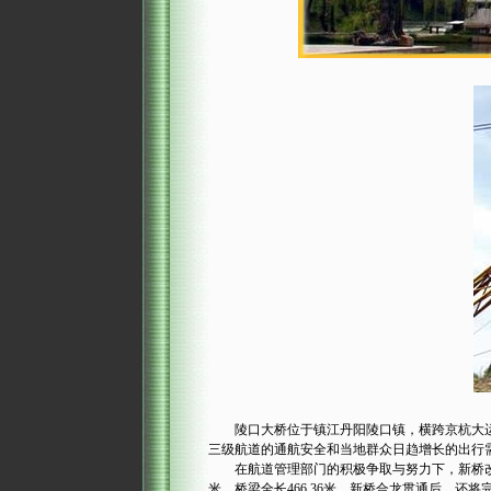
陵口大桥位于镇江丹阳陵口镇，横跨京杭大运河，
三级航道的通航安全和当地群众日趋增长的出行
在航道管理部门的积极争取与努力下，新桥改建工
米，桥梁全长466.36米。新桥合龙贯通后，