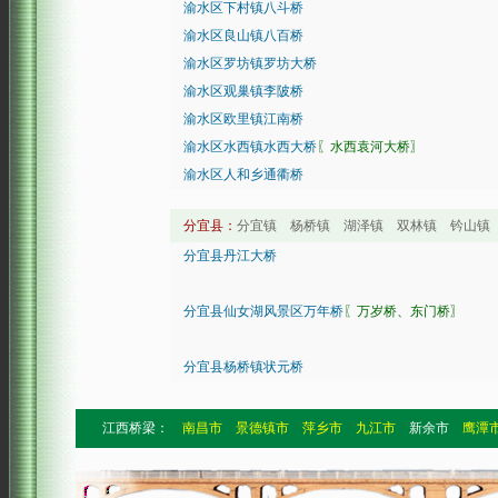
渝水区下村镇八斗桥
渝水区良山镇八百桥
渝水区罗坊镇罗坊大桥
渝水区观巢镇李陂桥
渝水区欧里镇江南桥
渝水区水西镇水西大桥
〖水西袁河大桥〗
渝水区人和乡通衢桥
分宜县：
分宜镇 杨桥镇 湖泽镇 双林镇 钤山镇
分宜县丹江大桥
分宜县仙女湖风景区万年桥
〖万岁桥、东门桥〗
分宜县杨桥镇状元桥
江西桥梁：
南昌市
景德镇市
萍乡市
九江市
新余市
鹰潭