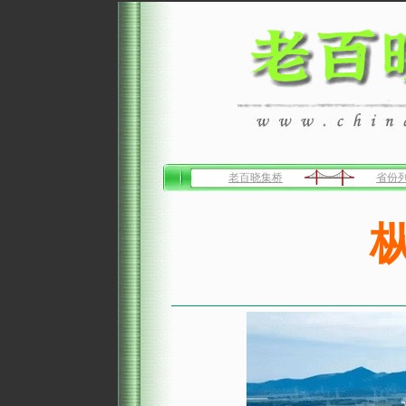
老百晓集桥
省份