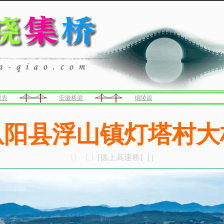
列表
安徽桥梁
铜陵篇
枞阳县浮山镇灯塔村大
〈〉〔〕[德上高速桥]｛｝