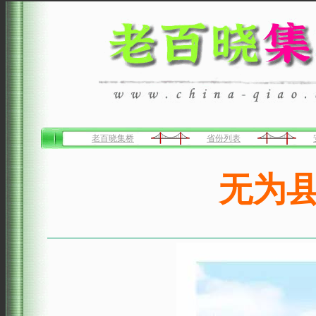
老百晓集桥
省份列表
无为