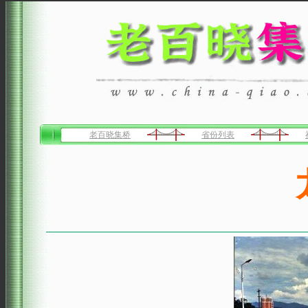
老百晓集桥
省份列表