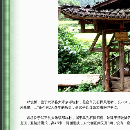
邓坑桥，位于武平县大禾乡邓坑村，是座单孔石拱风雨桥，长27米，宽
月鼎建……”距今有200多年的历史，是武平县县级文物保护单位。
该桥位于武平县大禾镇邓坑村，属于单孔石拱廊桥。始建于清乾隆四十年（
山顶，五架抬梁式，高4.5米，两侧雨披，东北侧正间又开3间，设有