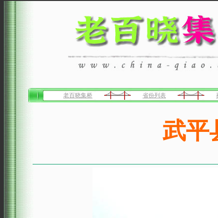
老百晓集桥
省份列表
武平