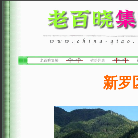
老百晓集桥
省份列表
新罗