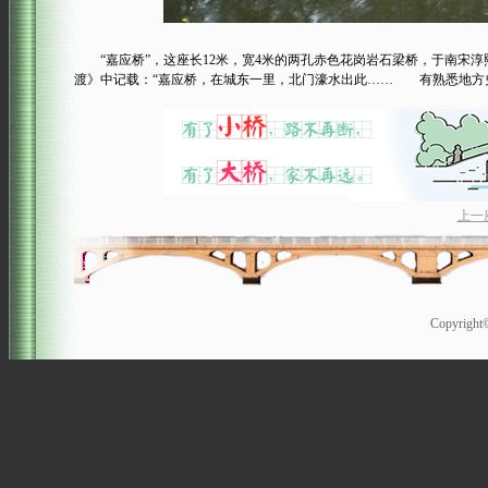
“嘉应桥”，这座长12米，宽4米的两孔赤色花岗岩石梁桥，于南宋淳熙
渡》中记载：“嘉应桥，在城东一里，北门濠水出此…… 有熟悉地方
上一
Copyrigh