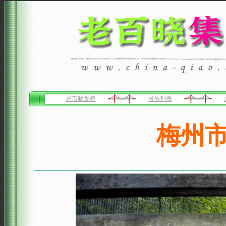
老百晓集桥
省份列表
梅州